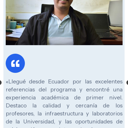
n
«Cursé el Magíster en Ciencias de la
u
Ingeniería Eléctrica, mención Sistemas de
r
Potencia, mientras finalizaba mi pregrado,
e
complementando mi formación con un
y
enfoque más analítico y orientado a la
n
resolución de problemas complejos. El