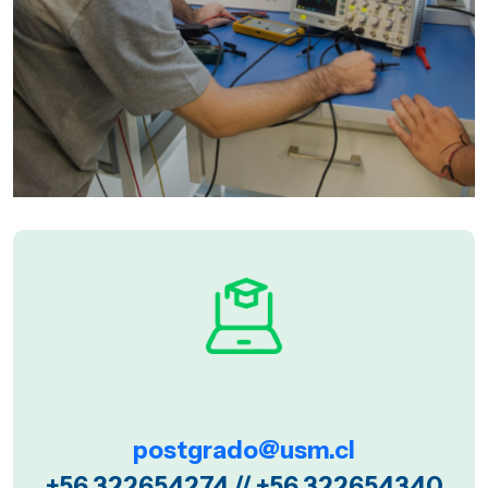
postgrado@usm.cl
+56 322654274 // +56 322654340