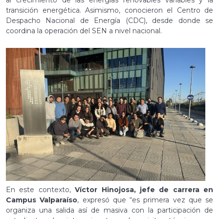
al crecimiento de las energías renovables variables y la
transición energética. Asimismo, conocieron el Centro de
Despacho Nacional de Energía (CDC), desde donde se
coordina la operación del SEN a nivel nacional.
En este contexto,
Víctor Hinojosa, jefe de carrera en
Campus Valparaíso
, expresó que “es primera vez que se
organiza una salida así de masiva con la participación de