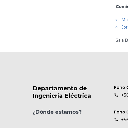
Comis
Ma
Jor
Sala 
Departamento de
Fono C
Ingeniería Eléctrica
+56
¿Dónde estamos?
Fono 
+56