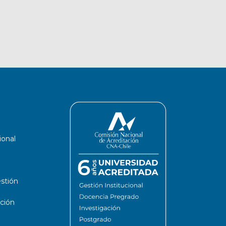
ional
stión
ción