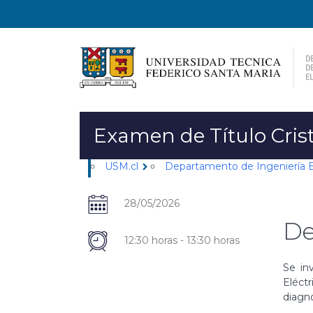
Examen de Título Cris
USM.cl
Departamento de Ingeniería E
chevron_right
28/05/2026
De
12:30 horas - 13:30 horas
Se inv
Eléct
diagnó