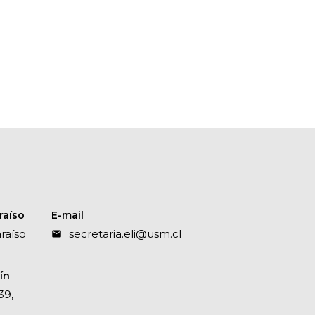
raíso
E-mail
raíso
secretaria.eli@usm.cl
ín
39,