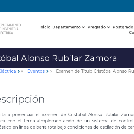
Inicio
Departamento
Pregrado
Postgrado
Co
tóbal Alonso Rubilar Zamora
léctrica
Eventos
Examen de Título Cristóbal Alonso Ru
chevron_right
chevron_right
scripción
ita a presenciar el examen de Cristóbal Alonso Rubilar Zamora,
rica con el tema «Implementación de un sistema de control
stico en línea de barra rota bajo condiciones de oscilación de ca