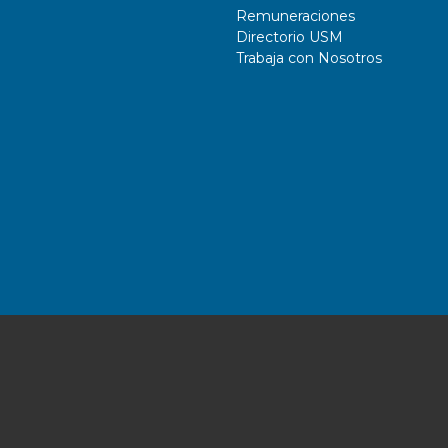
Remuneraciones
Directorio USM
Trabaja con Nosotros