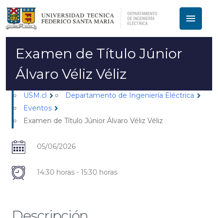
menu
Examen de Título Júnior
Álvaro Véliz Véliz
USM.cl
Departamento de Ingeniería Eléctrica
chevron_right
chevron_right
Eventos
chevron_right
Examen de Título Júnior Álvaro Véliz Véliz
05/06/2026
14:30 horas - 15:30 horas
Descripción