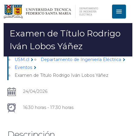
menu
Examen de Título Rodrigo
Iván Lobos Yáñez
USM.cl
Departamento de Ingeniería Eléctrica
chevron_right
chevron_right
Eventos
chevron_right
Examen de Título Rodrigo Iván Lobos Yáñez
24/04/2026
16:30 horas - 17:30 horas
Descripción